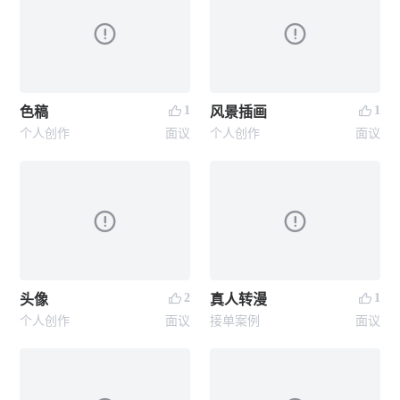
1
1
色稿
风景插画
个人创作
面议
个人创作
面议
2
1
头像
真人转漫
个人创作
面议
接单案例
面议