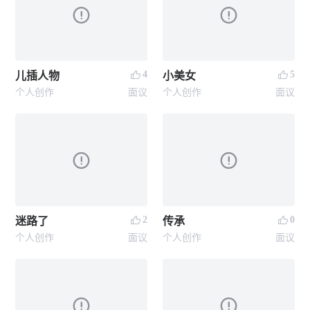
4
5
儿插人物
小美女
个人创作
面议
个人创作
面议
2
0
迷路了
传承
个人创作
面议
个人创作
面议