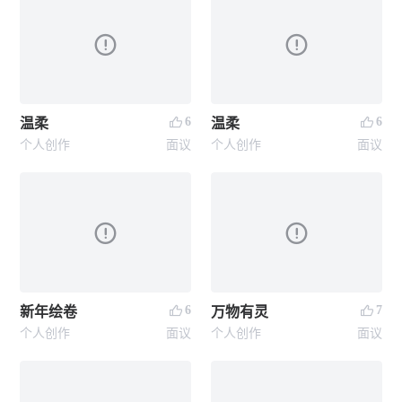
6
6
温柔
温柔
个人创作
面议
个人创作
面议
6
7
新年绘卷
万物有灵
个人创作
面议
个人创作
面议